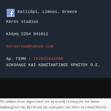
Kalliópi, Limnos, Greece
Keros studios
Κλήση 2254 041611
kerosroom@yahoo.com
Αρ. ΓΕΜΗ :
152041842000
ΝΙΚΟΛΑΟΣ ΚΑΙ ΚΩΝΣΤΑΝΤΙΝΟΣ ΧΡΗΣΤΟΥ Ο.Ε.
Τα cookies είναι σημαντικά για τη σωστή λειτουργία του keros-
studios.gr και την βελτίωση της εμπειρίας σας όταν το επισκέπτεστε.